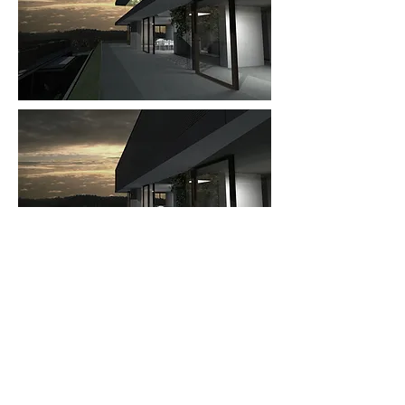
Particolare importanza è stata data
alle specificità del nucleo familiare, ai
percorsi dentro e fuori la casa; ai
mutamenti che la famiglia avrà nel
futuro con la conseguente e
necessaria privacy per ogni singolo
individuo. Ciascuno dovrà poter