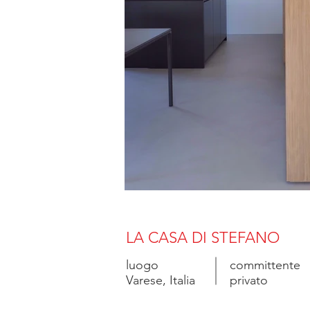
LA CASA DI STEFANO
luogo
committente
Varese, Italia
privato