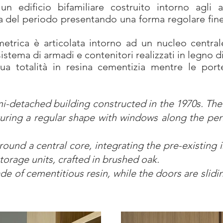
n edificio bifamiliare costruito intorno agli a
ica del periodo presentando una forma regolare fine
etrica è articolata intorno ad un nucleo central
sistema di armadi e contenitori realizzati in legno d
a totalità in resina cementizia mentre le porte
i-detached building constructed in the 1970s. The o
aturing a regular shape with windows along the pe
ound a central core, integrating the pre-existing i
torage units, crafted in brushed oak.
e of cementitious resin, while the doors are slidi